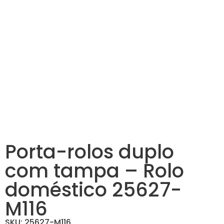
Porta-rolos duplo
com tampa – Rolo
doméstico 25627-
M116
SKU: 25627-M116