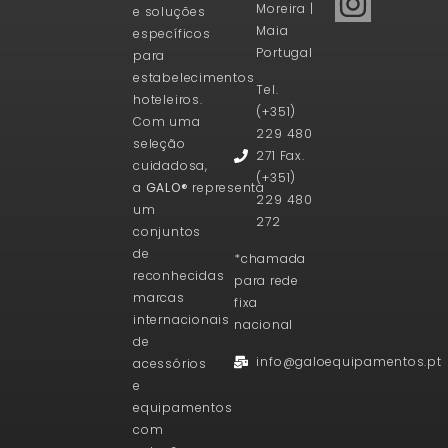
Moreira |
e soluções
Maia
específicos
Portugal
para
estabelecimentos
Tel.
hoteleiros.
(+351)
Com uma
229 480
seleção
271 Fax.
cuidadosa,
(+351)
a
GALO®
representa
229 480
um
272
conjuntos
de
*chamada
reconhecidas
para rede
marcas
fixa
internacionais
nacional
de
info@galoequipamentos.pt
acessórios
e
equipamentos
com