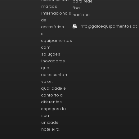
para rede
marcas
fixa
internacionais
nacional
de
info@galoequipamentos.pt
acessórios
e
equipamentos
com
soluções
inovadoras
que
acrescentam
valor,
qualidade e
conforto a
diferentes
espaços da
sua
unidade
hoteleira.