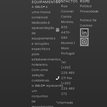
CONTACTOS
RGPD
EQUIPAMENTOS
Rua
Politica
A
GALO®
é
Coronel
Privacidade
uma marca
Carlos
comercial
Politica De
Moreira,
dedicada à
Cookies
825
apresentação
4470-
de
580
equipamentos
Moreira |
e soluções
Maia
específicos
Portugal
para
estabelecimentos
Tel.
hoteleiros.
(+351)
Com uma
229 480
seleção
271 Fax.
cuidadosa,
(+351)
a
GALO®
representa
229 480
um
272
conjuntos
de
*chamada
reconhecidas