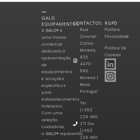
GALO
CONTACTOS
RGPD
EQUIPAMENTOS
Rua
Politica
A
GALO®
é
Coronel
Privacidade
uma marca
Carlos
comercial
Politica De
Moreira,
dedicada à
Cookies
825
apresentação
4470-
de
580
equipamentos
Moreira |
e soluções
Maia
específicos
Portugal
para
estabelecimentos
Tel.
hoteleiros.
(+351)
Com uma
229 480
seleção
271 Fax.
cuidadosa,
(+351)
a
GALO®
representa
229 480