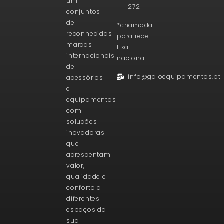
um
272
conjuntos
de
*chamada
reconhecidas
para rede
marcas
fixa
internacionais
nacional
de
info@galoequipamentos.pt
acessórios
e
equipamentos
com
soluções
inovadoras
que
acrescentam
valor,
qualidade e
conforto a
diferentes
espaços da
sua