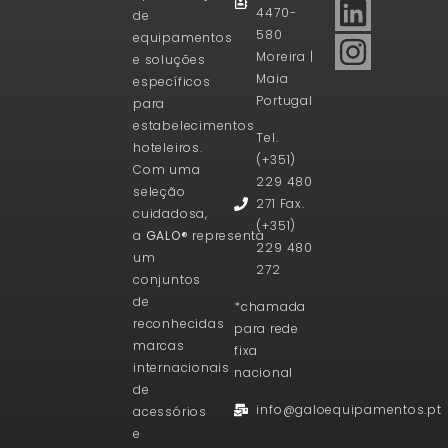
4470-
de
580
equipamentos
Moreira |
e soluções
Maia
específicos
Portugal
para
estabelecimentos
Tel.
hoteleiros.
(+351)
Com uma
229 480
seleção
271 Fax.
cuidadosa,
(+351)
a
GALO®
representa
229 480
um
272
conjuntos
de
*chamada
reconhecidas
para rede
marcas
fixa
internacionais
nacional
de
info@galoequipamentos.pt
acessórios
e