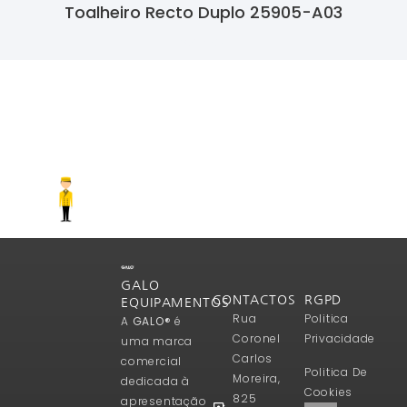
Toalheiro Recto Duplo 25905-A03
Ler Mais
GALO
CONTACTOS
RGPD
EQUIPAMENTOS
Rua
Politica
A
GALO®
é
Coronel
Privacidade
uma marca
Carlos
comercial
Politica De
Moreira,
dedicada à
Cookies
825
apresentação