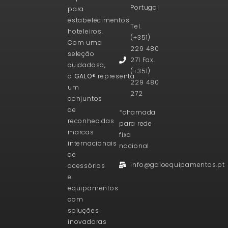
Portugal
para
estabelecimentos
Tel.
hoteleiros.
(+351)
Com uma
229 480
seleção
271 Fax.
cuidadosa,
(+351)
a
GALO®
representa
229 480
um
272
conjuntos
de
*chamada
reconhecidas
para rede
marcas
fixa
internacionais
nacional
de
info@galoequipamentos.pt
acessórios
e
equipamentos
com
soluções
inovadoras