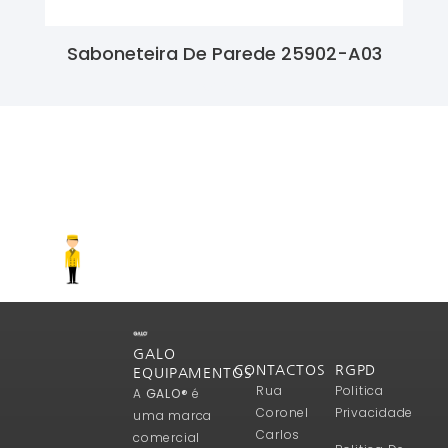
Saboneteira De Parede 25902-A03
Ler Mais
GALO
CONTACTOS
RGPD
EQUIPAMENTOS
Rua
Politica
A
GALO®
é
Coronel
Privacidade
uma marca
Carlos
comercial