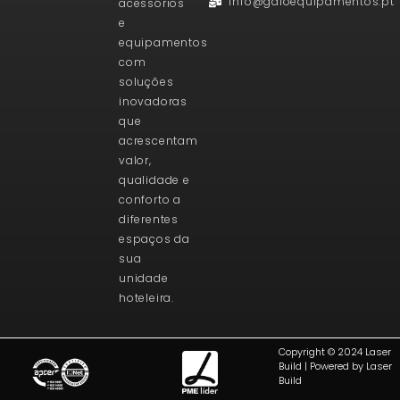
info@galoequipamentos.pt
acessórios
e
equipamentos
com
soluções
inovadoras
que
acrescentam
valor,
qualidade e
conforto a
diferentes
espaços da
sua
unidade
hoteleira.
Copyright © 2024 Laser
Build | Powered by Laser
Build