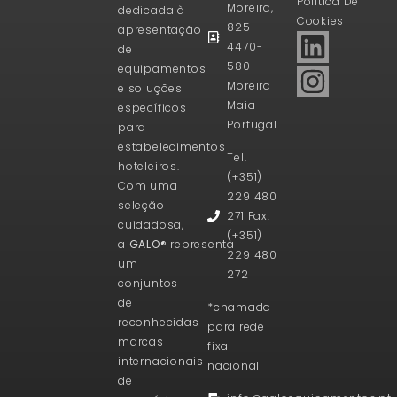
Politica De
Moreira,
dedicada à
Cookies
825
apresentação
4470-
de
580
equipamentos
Moreira |
e soluções
Maia
específicos
Portugal
para
estabelecimentos
Tel.
hoteleiros.
(+351)
Com uma
229 480
seleção
271 Fax.
cuidadosa,
(+351)
a
GALO®
representa
229 480
um
272
conjuntos
de
*chamada
reconhecidas
para rede
marcas
fixa
internacionais
nacional
de