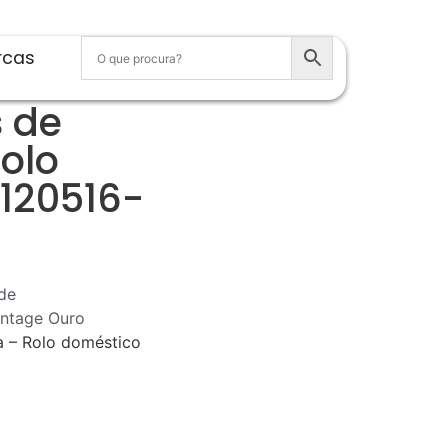
rcas
s de
Rolo
120516-
de
intage Ouro
a – Rolo doméstico