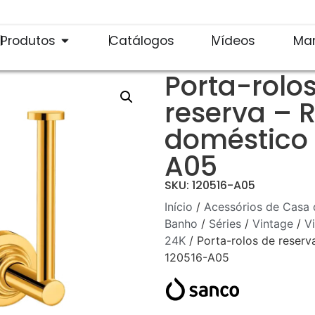
Produtos
Catálogos
Vídeos
Ma
Porta-rolo
reserva – 
doméstico 
A05
SKU: 120516-A05
Início
/
Acessórios de Casa 
Banho
/
Séries
/
Vintage
/
V
24K
/ Porta-rolos de reserv
120516-A05