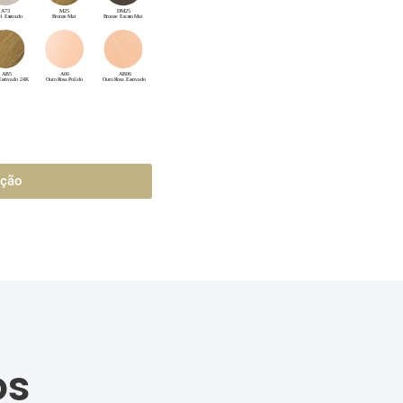
ação
os