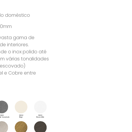
olo doméstico
x 80mm
 vasta gama de
 interiores.
e o inox polido até
m várias tonalidades
u escovado)
l e Cobre entre