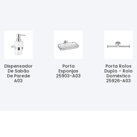
Dispensador
Porta
Porta Rolos
De Sabão
Esponjas
Duplo – Rolo
De Parede
25903-A03
Doméstico
A03
25926-A03
Ler Mais
Ler Mais
Ler Mais