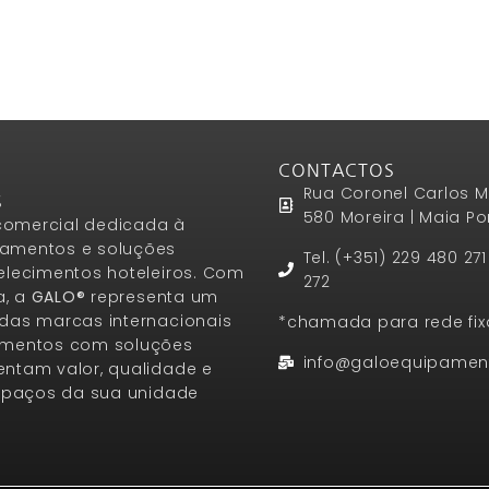
CONTACTOS
Rua Coronel Carlos M
S
580 Moreira | Maia Po
omercial dedicada à
amentos e soluções
Tel. (+351) 229 480 27
elecimentos hoteleiros. Com
272
a, a
GALO®
representa um
das marcas internacionais
*chamada para rede fix
amentos com soluções
info@galoequipamen
ntam valor, qualidade e
espaços da sua unidade