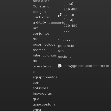
hoteleiros.
(+351)
Com uma
229 480
seleção
271 Fax.
cuidadosa,
(+351)
a
GALO®
representa
229 480
um
272
conjuntos
de
*chamada
reconhecidas
para rede
marcas
fixa
internacionais
nacional
de
info@galoequipamentos.pt
acessórios
e
equipamentos
com
soluções
inovadoras
que
acrescentam
valor,