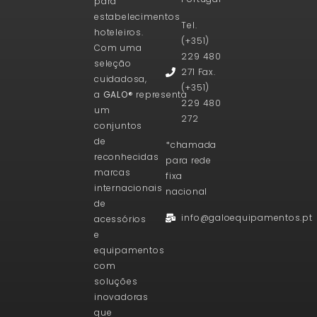
para
estabelecimentos
Tel.
hoteleiros.
(+351)
Com uma
229 480
seleção
271 Fax.
cuidadosa,
(+351)
a
GALO®
representa
229 480
um
272
conjuntos
de
*chamada
reconhecidas
para rede
marcas
fixa
internacionais
nacional
de
info@galoequipamentos.pt
acessórios
e
equipamentos
com
soluções
inovadoras
que