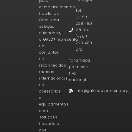
para
estabelecimentos
Tel.
hoteleiros.
(+351)
Com uma
229 480
seleção
271 Fax.
cuidadosa,
(+351)
a
GALO®
representa
229 480
um
272
conjuntos
de
*chamada
reconhecidas
para rede
marcas
fixa
internacionais
nacional
de
info@galoequipamentos.pt
acessórios
e
equipamentos
com
soluções
inovadoras
que