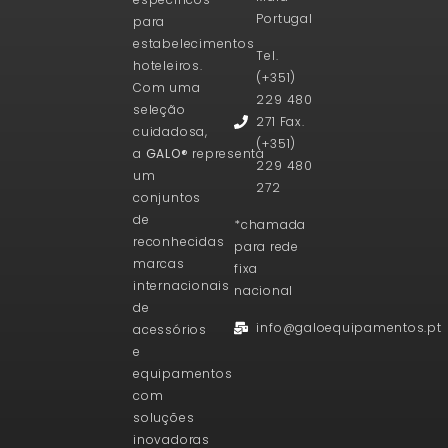
Portugal
para
estabelecimentos
Tel.
hoteleiros.
(+351)
Com uma
229 480
seleção
271 Fax.
cuidadosa,
(+351)
a
GALO®
representa
229 480
um
272
conjuntos
de
*chamada
reconhecidas
para rede
marcas
fixa
internacionais
nacional
de
info@galoequipamentos.pt
acessórios
e
equipamentos
com
soluções
inovadoras