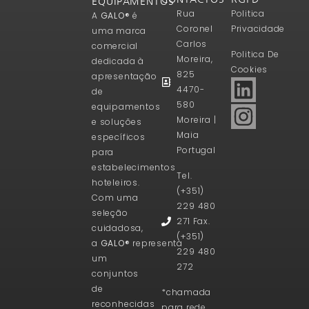
EQUIPAMENTOS
Rua
Politica
A
GALO®
é
Coronel
Privacidade
uma marca
Carlos
comercial
Politica De
Moreira,
dedicada à
Cookies
825
apresentação
4470-
de
580
equipamentos
Moreira |
e soluções
Maia
específicos
Portugal
para
estabelecimentos
Tel.
hoteleiros.
(+351)
Com uma
229 480
seleção
271 Fax.
cuidadosa,
(+351)
a
GALO®
representa
229 480
um
272
conjuntos
de
*chamada
reconhecidas
para rede