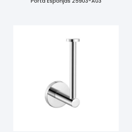
Porta Esponjas 25903-A03
Ler Mais