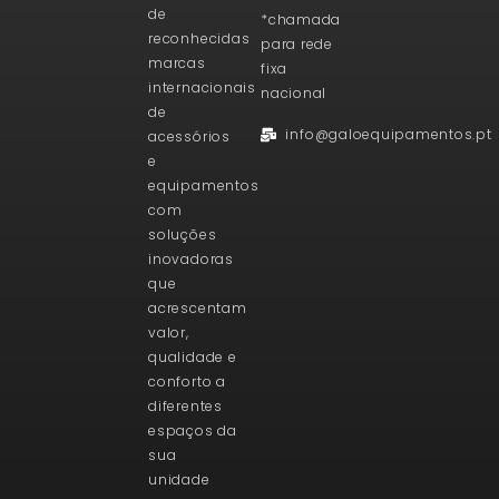
de
*chamada
reconhecidas
para rede
marcas
fixa
internacionais
nacional
de
info@galoequipamentos.pt
acessórios
e
equipamentos
com
soluções
inovadoras
que
acrescentam
valor,
qualidade e
conforto a
diferentes
espaços da
sua
unidade