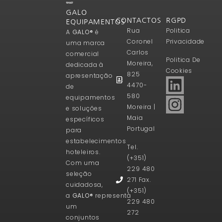
GALO
CONTACTOS
RGPD
EQUIPAMENTOS
Rua
Politica
A
GALO®
é
Coronel
Privacidade
uma marca
Carlos
comercial
Politica De
Moreira,
dedicada à
Cookies
825
apresentação
4470-
de
580
equipamentos
Moreira |
e soluções
Maia
específicos
Portugal
para
estabelecimentos
Tel.
hoteleiros.
(+351)
Com uma
229 480
seleção
271 Fax.
cuidadosa,
(+351)
a
GALO®
representa
229 480
um
272
conjuntos