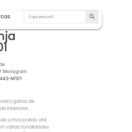
rcas
nja
01
de
/
Monogram
0443-M101
 vasta gama de
 interiores.
e o inox polido até
m várias tonalidades