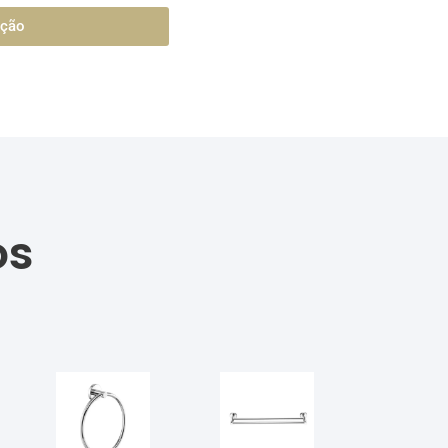
ação
os