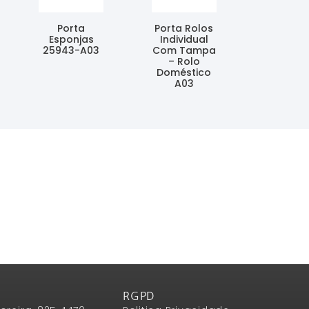
Porta
Porta Rolos
Esponjas
Individual
25943-A03
Com Tampa
– Rolo
Ler Mais
Doméstico
A03
Ler Mais
RGPD