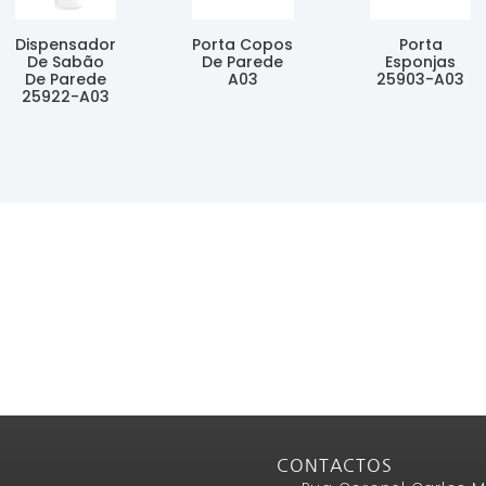
Dispensador
Porta Copos
Porta
De Sabão
De Parede
Esponjas
De Parede
A03
25903-A03
25922-A03
Ler Mais
Ler Mais
Ler Mais
CONTACTOS