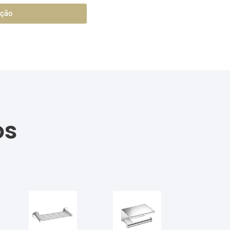
ação
os