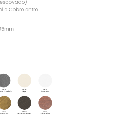
u escovado)
l e Cobre entre
x 95mm