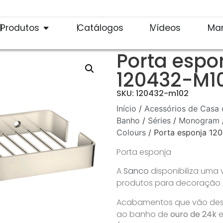
Produtos
Catálogos
Vídeos
Ma
Porta espo
120432-M1
SKU: 120432-m102
Início
/
Acessórios de Casa 
Banho
/
Séries
/
Monogram
Colours
/ Porta esponja 12
Porta esponja
A
Sanco
disponibiliza uma
produtos para decoração de
Acabamentos que vão desd
ao banho de
ouro de 24k
e