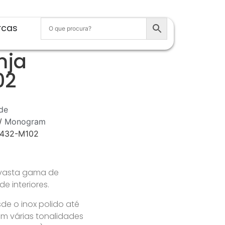
rcas
nja
02
de
/
Monogram
0432-M102
 vasta gama de
 interiores.
e o inox polido até
m várias tonalidades