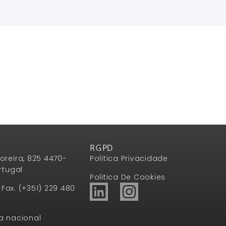
RGPD
oreira, 825 4470-
Politica Privacidade
rtugal
Politica De Cookies
1 Fax. (+351) 229 480
a nacional