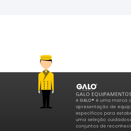
GALO EQUIPAMENTO
A
GALO®
é uma marca c
apresentação de equip
específicos para estab
uma seleção cuidados
conjuntos de reconheci