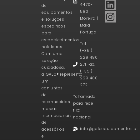
4470-
de
580
equipamentos
Moreira |
e soluções
Maia
específicos
Portugal
para
estabelecimentos
Tel.
hoteleiros.
(+351)
Com uma
229 480
seleção
271 Fax.
cuidadosa,
(+351)
a
GALO®
representa
229 480
um
272
conjuntos
de
*chamada
reconhecidas
para rede
marcas
fixa
internacionais
nacional
de
info@galoequipamentos.pt
acessórios
e