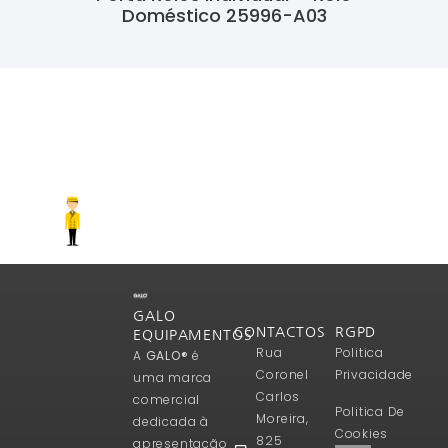
Doméstico 25996-A03
Ler Mais
GALO
CONTACTOS
RGPD
EQUIPAMENTOS
Rua
Politica
A
GALO®
é
Coronel
Privacidade
uma marca
Carlos
comercial
Politica De
Moreira,
dedicada à
Cookies
825
apresentação