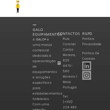
GALO
CONTACTOS
RGPD
EQUIPAMENTOS
Rua
Politica
A
GALO®
é
Coronel
Privacidade
uma marca
Carlos
comercial
Politica De
Moreira,
dedicada à
Cookies
825
apresentação
4470-
de
580
equipamentos
Moreira |
e soluções
Maia
específicos
Portugal
para
estabelecimentos
Tel.
hoteleiros.
(+351)
Com uma
229 480
seleção