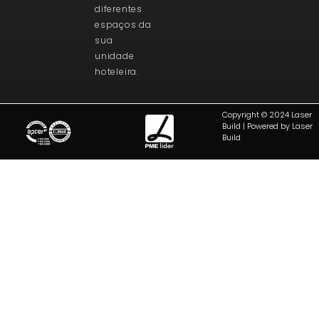
diferentes
espaços da
sua
unidade
hoteleira.
Copyright © 2024 Laser
Build | Powered by Laser
Build