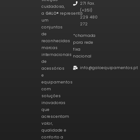
271 Fax.
cuidadosa,
(+351)
a
GALO®
representa
229 480
um
272
conjuntos
de
*chamada
reconhecidas
para rede
marcas
fixa
internacionais
nacional
de
info@galoequipamentos.pt
acessórios
e
equipamentos
com
soluções
inovadoras
que
acrescentam
valor,
qualidade e
conforto a