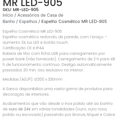
MR LED-905
SKU: MR-LED-905
Início
/
Acessórios de Casa de
Banho
/
Espelhos
/ Espelho Cosmético MR LED-905
Espelho Cosmético MR LED-905
Espelho cosmético redondo, de parede, com 1 braço –
aumento 3X, luz LED e botão touch.
Certificação CE e IP44.
Bateria de lítio com ficha USB para carregamento por
power bank (não fornecido). Carregamento de 2 h para 48
h de funcionamento contínuo. Desliga automaticamente
passados 20 min. Uso exclusivo no interior.
Medidas (A/L/P): ∅200 x 335mm
A Sanco disponibiliza uma vasta gama de produtos para
decoração de interiores.
Acabamentos que vão desde o inox polido até ao banho
de
ouro de 24k
em várias tonalidades (ouro, ouro rosa,
polido ou escovado) passando por Bronze, Níquel e Cobre