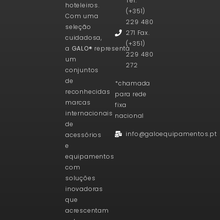
Tel.
hoteleiros.
(+351)
Com uma
229 480
seleção
271 Fax.
cuidadosa,
(+351)
a
GALO®
representa
229 480
um
272
conjuntos
de
*chamada
reconhecidas
para rede
marcas
fixa
internacionais
nacional
de
info@galoequipamentos.pt
acessórios
e
equipamentos
com
soluções
inovadoras
que
acrescentam