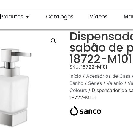
Produtos
Catálogos
Vídeos
Ma
Dispensad
sabão de 
18722-M101
SKU: 18722-M101
Início
/
Acessórios de Casa 
Banho
/
Séries
/
Valanio
/
Va
Colours
/ Dispensador de s
18722-M101