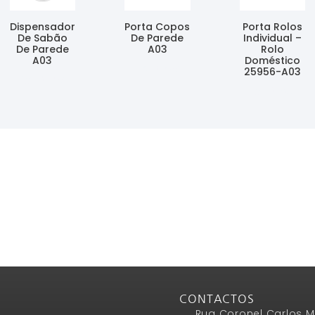
Dispensador
Porta Copos
Porta Rolos
De Sabão
De Parede
Individual –
De Parede
A03
Rolo
A03
Doméstico
Ler Mais
25956-A03
Ler Mais
Ler Mais
CONTACTOS
Rua Coronel Carlos M