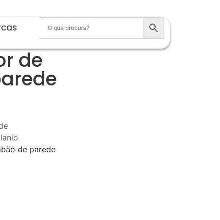
rcas
or de
parede
de
lanio
abão de parede