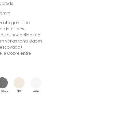
parede
x 95mm
 vasta gama de
 interiores.
e o inox polido até
m várias tonalidades
u escovado)
l e Cobre entre