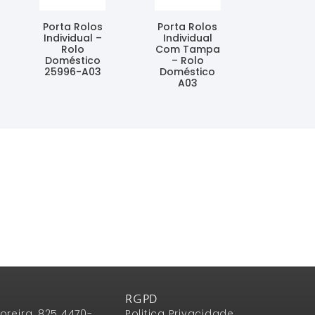
Porta Rolos
Porta Rolos
Individual –
Individual
Rolo
Com Tampa
Doméstico
– Rolo
25996-A03
Doméstico
A03
Ler Mais
Ler Mais
RGPD
oreira, 825 4470-
Politica Privacidade