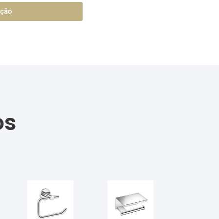
ação
os