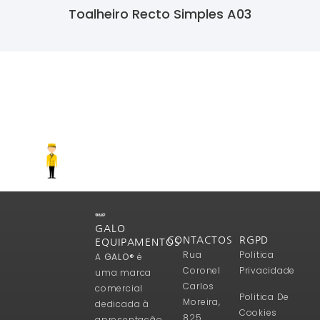
Toalheiro Recto Simples A03
Ler Mais
GALO
CONTACTOS
RGPD
EQUIPAMENTOS
Rua
Politica
A
GALO®
é
Coronel
Privacidade
uma marca
Carlos
comercial
Politica De
Moreira,
dedicada à
Cookies
825
apresentação