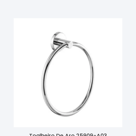
Ler Mais
Toalheiro De Aro 25909-A03