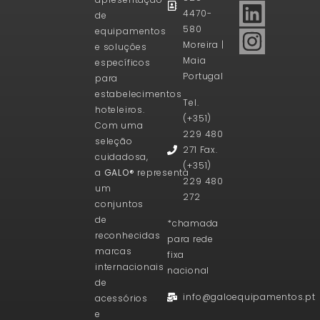
4470-
de
580
equipamentos
Moreira |
e soluções
Maia
específicos
Portugal
para
estabelecimentos
Tel.
hoteleiros.
(+351)
Com uma
229 480
seleção
271 Fax.
cuidadosa,
(+351)
a
GALO®
representa
229 480
um
272
conjuntos
de
*chamada
reconhecidas
para rede
marcas
fixa
internacionais
nacional
de
info@galoequipamentos.pt
acessórios
e