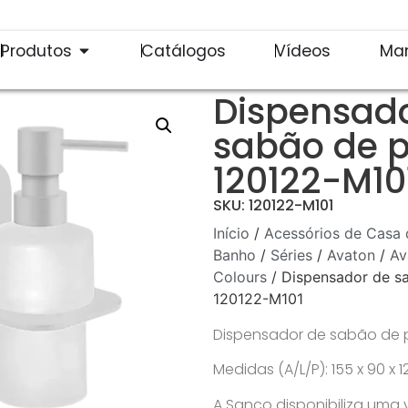
Produtos
Catálogos
Vídeos
Ma
Dispensad
sabão de 
120122-M10
SKU: 120122-M101
Início
/
Acessórios de Casa 
Banho
/
Séries
/
Avaton
/
Av
Colours
/ Dispensador de s
120122-M101
Dispensador de sabão de 
Medidas (A/L/P): 155 x 90 x
A Sanco disponibiliza uma