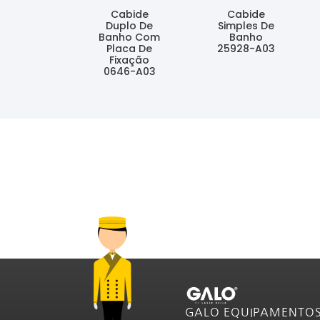
Cabide
Cabide
Duplo De
Simples De
Banho Com
Banho
Placa De
25928-A03
Fixação
Ler Mais
0646-A03
Ler Mais
GALO EQUIPAMENTO