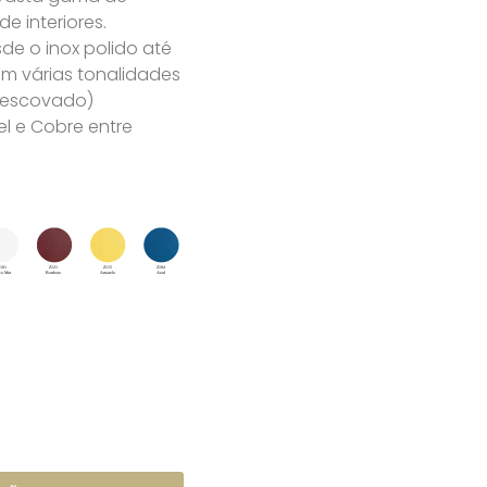
 interiores.
e o inox polido até
m várias tonalidades
u escovado)
l e Cobre entre