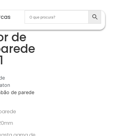
rcas
or de
parede
1
de
aton
abão de parede
parede
 120mm
 vasta gama de