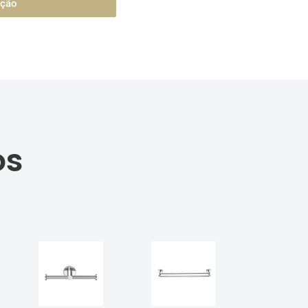
ação
os