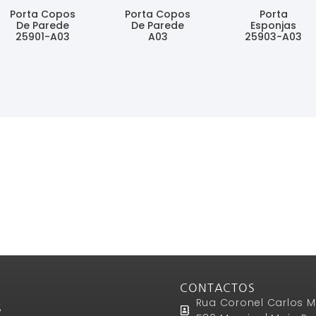
Porta Copos
Porta Copos
Porta
De Parede
De Parede
Esponjas
25901-A03
A03
25903-A03
Ler Mais
Ler Mais
Ler Mais
CONTACTOS
Rua Coronel Carlos M
S