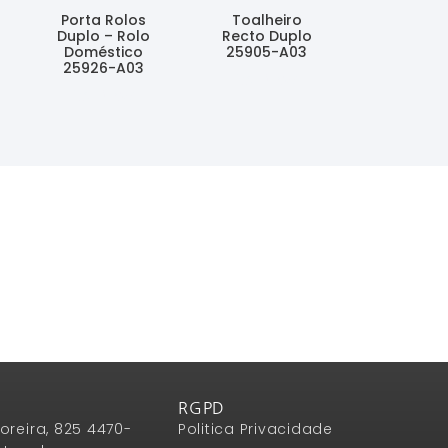
Porta Rolos
Toalheiro
Duplo – Rolo
Recto Duplo
Doméstico
25905-A03
25926-A03
Ler Mais
Ler Mais
RGPD
oreira, 825 4470-
Politica Privacidade