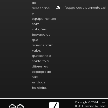
de
info@galoequipamentos.pt
acessórios
e
equipamentos
com
soluções
inovadoras
que
acrescentam
valor,
qualidade e
conforto a
diferentes
espaços da
sua
unidade
hoteleira.
Copyright © 2024 Laser
Build | Powered by Laser