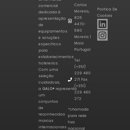
Carlos
comercial
Politica De
Moreira,
dedicada à
Cookies
825
apresentação
4470-
de
580
equipamentos
Moreira |
e soluções
Maia
específicos
Portugal
para
estabelecimentos
Tel.
hoteleiros.
(+351)
Com uma
229 480
seleção
271 Fax.
cuidadosa,
(+351)
a
GALO®
representa
229 480
um
272
conjuntos
de
*chamada
reconhecidas
para rede
marcas
fixa
internacionais
nacional