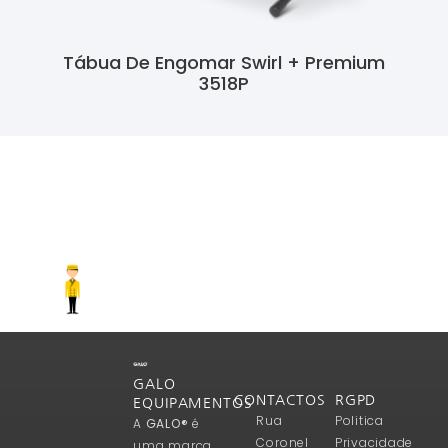
Tábua De Engomar Swirl + Premium
3518P
Ler Mais
GALO
CONTACTOS
RGPD
EQUIPAMENTOS
Rua
Politica
A
GALO®
é
Coronel
Privacidade
uma marca