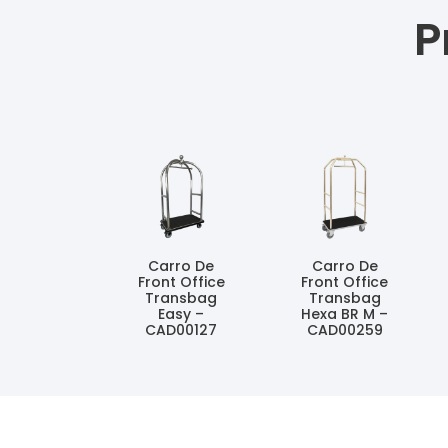
P
Carro De
Carro De
Front Office
Front Office
Transbag
Transbag
Easy –
Hexa BR M –
CAD00127
CAD00259
Ler Mais
Ler Mais