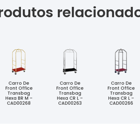
rodutos relacionad
Carro De
Carro De
Carro De
Front Office
Front Office
Front Office
Transbag
Transbag
Transbag
Hexa BR M –
Hexa CR L –
Hexa CR L –
CAD00268
CAD00263
CAD00266
Ler Mais
Ler Mais
Ler Mais