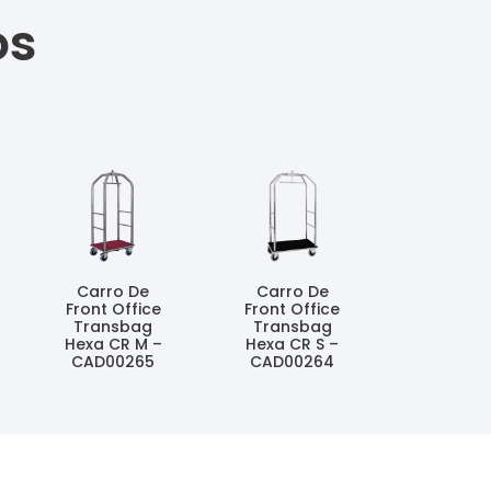
os
Carro De
Carro De
Front Office
Front Office
Transbag
Transbag
Hexa CR M –
Hexa CR S –
CAD00265
CAD00264
Ler Mais
Ler Mais