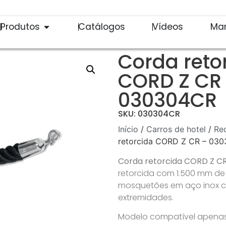
Produtos
Catálogos
Vídeos
Ma
Corda reto
CORD Z CR
030304CR
SKU: 030304CR
Início
/
Carros de hotel
/
Re
retorcida CORD Z CR – 03
Corda retorcida CORD Z C
retorcida com 1.500 mm d
mosquetões em aço inox 
extremidades.
Modelo compatível apenas