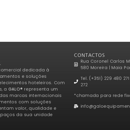
CONTACTOS
Rua Coronel Carlos M
S
580 Moreira | Maia Po
omercial dedicada à
amentos e soluções
Tel. (+351) 229 480 27
elecimentos hoteleiros. Com
272
a, a
GALO®
representa um
das marcas internacionais
*chamada para rede fix
amentos com soluções
info@galoequipamen
ntam valor, qualidade e
espaços da sua unidade