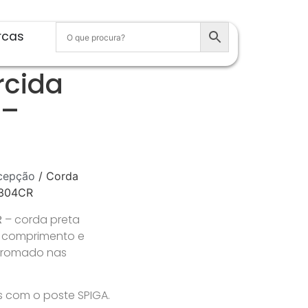
rcas
rcida
 –
cepção
/ Corda
0304CR
R
– corda preta
e comprimento e
cromado nas
 com o poste SPIGA.