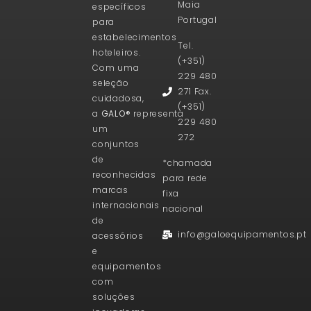
Maia
específicos
Portugal
para
estabelecimentos
Tel.
hoteleiros.
(+351)
Com uma
229 480
seleção
271 Fax.
cuidadosa,
(+351)
a
GALO®
representa
229 480
um
272
conjuntos
de
*chamada
reconhecidas
para rede
marcas
fixa
internacionais
nacional
de
info@galoequipamentos.pt
acessórios
e
equipamentos
com
soluções