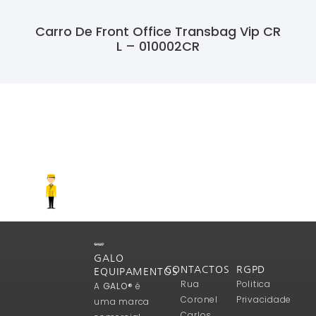
Carro De Front Office Transbag Vip CR
L – 010002CR
Ler Mais
GALO
CONTACTOS
RGPD
EQUIPAMENTOS
Rua
Politica
A
GALO®
é
Coronel
Privacidade
uma marca
Carlos