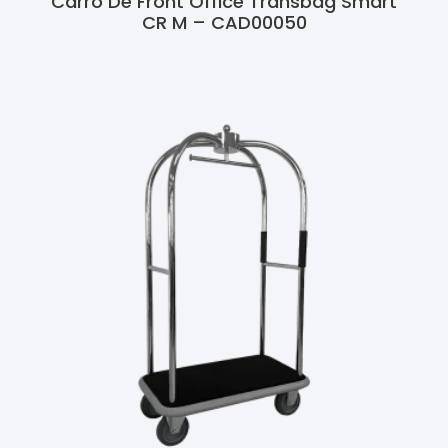
Carro De Front Office Transbag Smart
CR M – CAD00050
Ler Mais