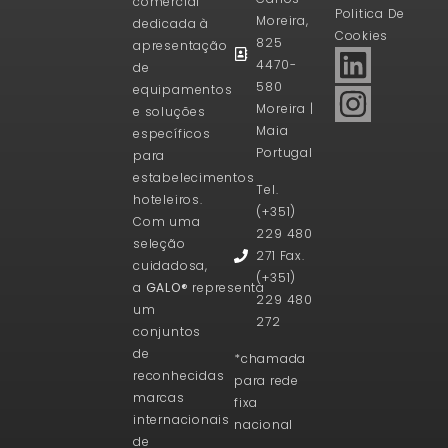
comercial
Politica De
Moreira,
dedicada à
Cookies
825
apresentação
4470-
de
580
equipamentos
Moreira |
e soluções
Maia
específicos
Portugal
para
estabelecimentos
Tel.
hoteleiros.
(+351)
Com uma
229 480
seleção
271 Fax.
cuidadosa,
(+351)
a
GALO®
representa
229 480
um
272
conjuntos
de
*chamada
reconhecidas
para rede
marcas
fixa
internacionais
nacional
de