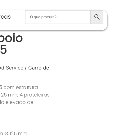
rcas
poio
5
od Service
/ Carro de
 5
com estrutura
25 mm, 4 prateleiras
do elevado de
om Ø 125 mm.