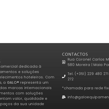
CONTACTOS
Rua Coronel Carlos M
S
580 Moreira | Maia Po
omercial dedicada à
amentos e soluções
Tel. (+351) 229 480 27
elecimentos hoteleiros. Com
272
a, a
GALO®
representa um
das marcas internacionais
*chamada para rede fix
amentos com soluções
info@galoequipamen
ntam valor, qualidade e
espaços da sua unidade