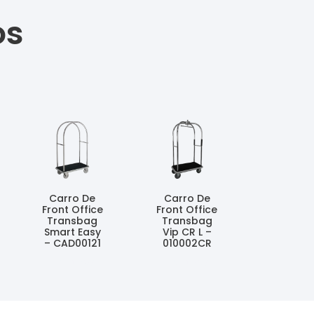
os
Carro De
Carro De
Front Office
Front Office
Transbag
Transbag
Smart Easy
Vip CR L –
– CAD00121
010002CR
Ler Mais
Ler Mais