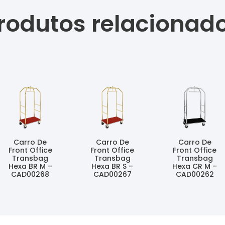
rodutos relacionad
Carro De
Carro De
Carro De
Front Office
Front Office
Front Office
Transbag
Transbag
Transbag
Hexa BR M –
Hexa BR S –
Hexa CR M –
CAD00268
CAD00267
CAD00262
Ler Mais
Ler Mais
Ler Mais