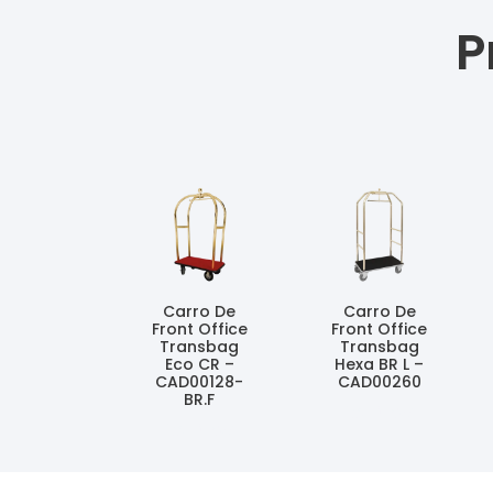
P
Carro De
Carro De
Front Office
Front Office
Transbag
Transbag
Eco CR –
Hexa BR L –
CAD00128-
CAD00260
BR.F
Ler Mais
Ler Mais