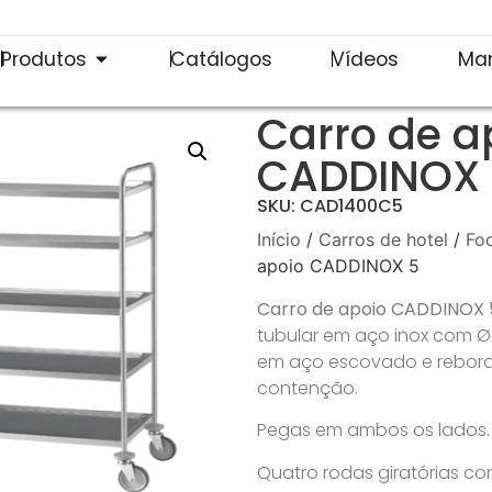
Produtos
Catálogos
Vídeos
Ma
Carro de a
CADDINOX 
SKU: CAD1400C5
Início
/
Carros de hotel
/
Fo
apoio CADDINOX 5
Carro de apoio CADDINOX
tubular em aço inox com Ø 
em aço escovado e rebor
contenção.
Pegas em ambos os lados.
Quatro rodas giratórias c