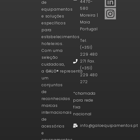
4470-
de
580
equipamentos
Moreira |
e soluções
Maia
específicos
Portugal
para
estabelecimentos
Tel.
hoteleiros.
(+351)
Com uma
229 480
seleção
271 Fax.
cuidadosa,
(+351)
a
GALO®
representa
229 480
um
272
conjuntos
de
*chamada
reconhecidas
para rede
marcas
fixa
internacionais
nacional
de
info@galoequipamentos.pt
acessórios
e
equipamentos