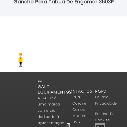
Gancho Para Tábua De Engomar 3603P
Ler Mais
GALO
CONTACTOS
RGPD
EQUIPAMENTOS
Rua
Politica
A
GALO®
é
Coronel
Privacidade
uma marca
Carlos
comercial
Politica De
Moreira,
dedicada à
Cookies
825
apresentação