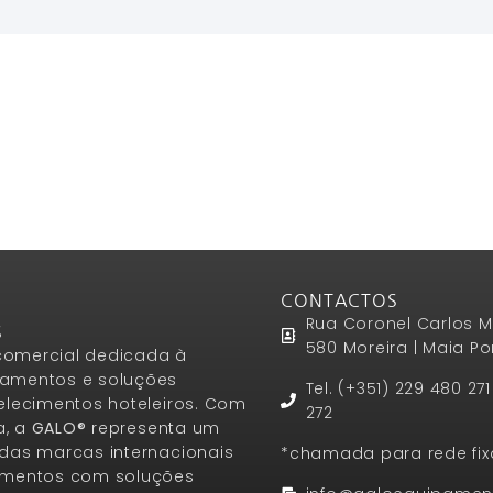
CONTACTOS
Rua Coronel Carlos M
S
580 Moreira | Maia Po
omercial dedicada à
amentos e soluções
Tel. (+351) 229 480 27
elecimentos hoteleiros. Com
272
a, a
GALO®
representa um
das marcas internacionais
*chamada para rede fix
amentos com soluções