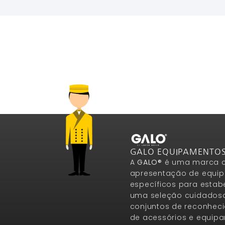
GALO EQUIPAMENTO
A
GALO®
é uma marca c
apresentação de equip
específicos para estab
uma seleção cuidados
conjuntos de reconheci
de acessórios e equip