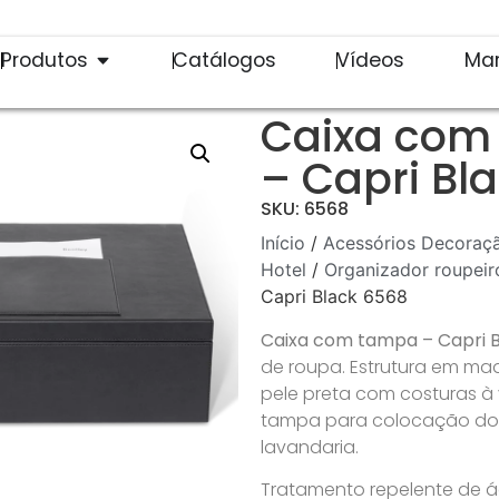
Produtos
Catálogos
Vídeos
Ma
Caixa com
– Capri Bl
SKU: 6568
Início
/
Acessórios Decoraçã
Hotel
/
Organizador roupeir
Capri Black 6568
Caixa com tampa – Capri B
de roupa. Estrutura em mad
pele preta com costuras à 
tampa para colocação do 
lavandaria.
Tratamento repelente de ág