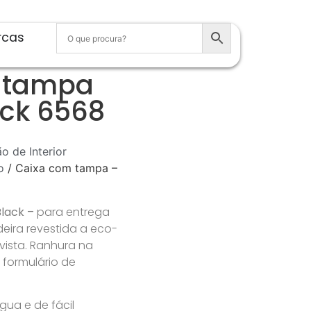
rcas
 tampa
ack 6568
o de Interior
o
/ Caixa com tampa –
lack –
para entrega
eira revestida a eco-
vista. Ranhura na
formulário de
ua e de fácil