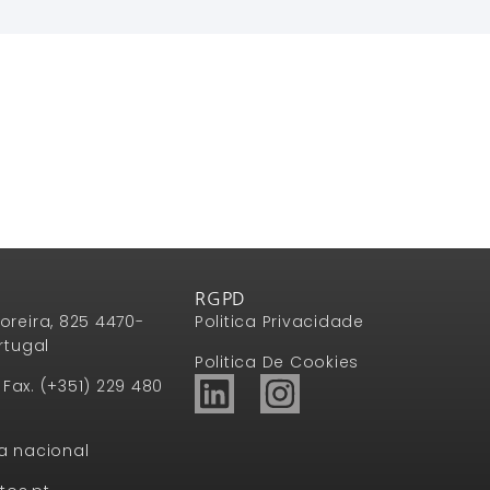
RGPD
oreira, 825 4470-
Politica Privacidade
rtugal
Politica De Cookies
1 Fax. (+351) 229 480
a nacional