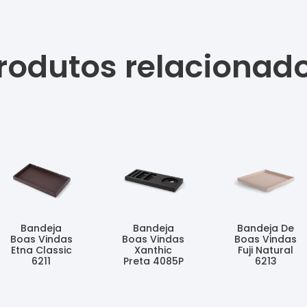
rodutos relacionad
Bandeja
Bandeja
Bandeja De
Boas Vindas
Boas Vindas
Boas Vindas
Etna Classic
Xanthic
Fuji Natural
6211
Preta 4085P
6213
Ler Mais
Ler Mais
Ler Mais