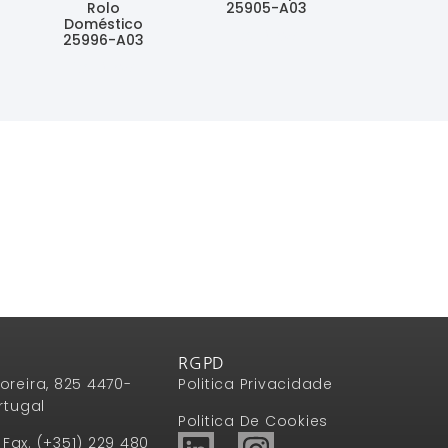
Rolo
25905-A03
Doméstico
Ler Mais
25996-A03
Ler Mais
RGPD
oreira, 825 4470-
Politica Privacidade
rtugal
Politica De Cookies
1 Fax. (+351) 229 480