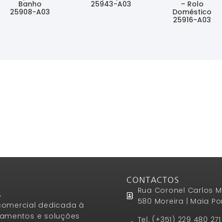
Banho
25943-A03
– Rolo
25908-A03
Doméstico
Ler Mais
25916-A03
Ler Mais
Ler Mais
CONTACTOS
Rua Coronel Carlos M
S
580 Moreira | Maia Po
omercial dedicada à
amentos e soluções
Tel. (+351) 229 480 27