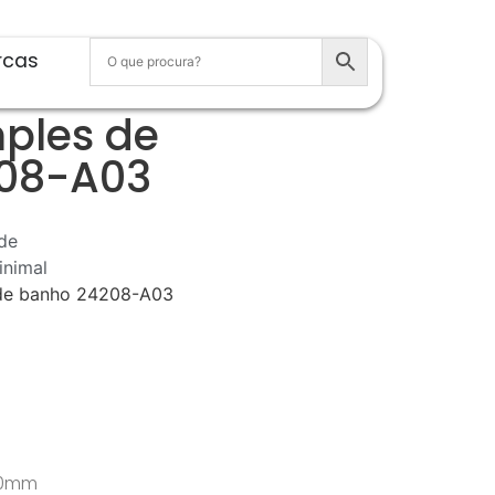
rcas
ples de
08-A03
de
inimal
 de banho 24208-A03
 60mm