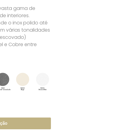
 vasta gama de
 interiores.
e o inox polido até
m várias tonalidades
u escovado)
l e Cobre entre
ação