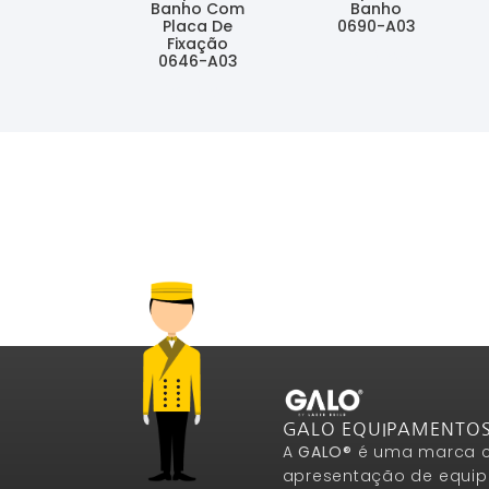
Banho Com
Banho
Placa De
0690-A03
Fixação
Ler Mais
0646-A03
Ler Mais
GALO EQUIPAMENTO
A
GALO®
é uma marca c
apresentação de equip