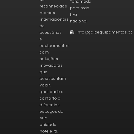
*chamada
reconhecidas
para rede
marcas
fixa
internacionais
nacional
de
info@galoequipamentos.pt
acessórios
e
equipamentos
com
soluções
inovadoras
que
acrescentam
valor,
qualidade e
conforto a
diferentes
espaços da
sua
unidade
hoteleira.