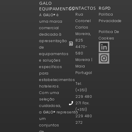
GALO
CONTACTOS
RGPD
EQUIPAMENTOS
Rua
Politica
A
GALO®
é
Coronel
Privacidade
uma marca
Carlos
comercial
Politica De
Moreira,
dedicada à
Cookies
825
apresentação
4470-
de
580
equipamentos
Moreira |
e soluções
Maia
específicos
Portugal
para
estabelecimentos
Tel.
hoteleiros.
(+351)
Com uma
229 480
seleção
271 Fax.
cuidadosa,
(+351)
a
GALO®
representa
229 480
um
272
conjuntos
de