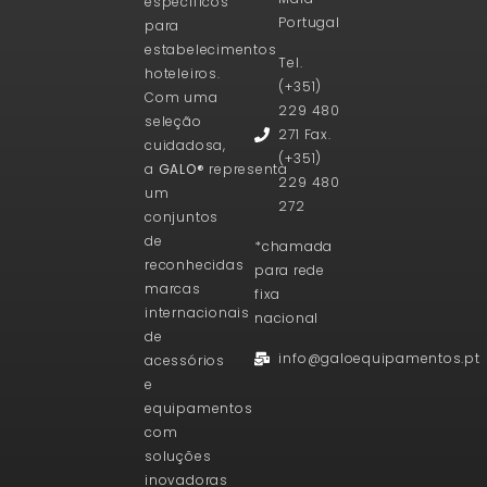
específicos
Portugal
para
estabelecimentos
Tel.
hoteleiros.
(+351)
Com uma
229 480
seleção
271 Fax.
cuidadosa,
(+351)
a
GALO®
representa
229 480
um
272
conjuntos
de
*chamada
reconhecidas
para rede
marcas
fixa
internacionais
nacional
de
info@galoequipamentos.pt
acessórios
e
equipamentos
com
soluções
inovadoras