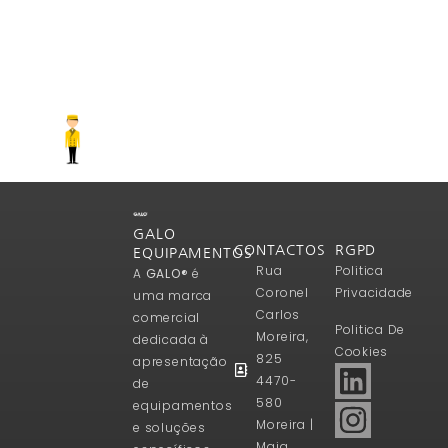
GALO
CONTACTOS
RGPD
EQUIPAMENTOS
Rua
Politica
A
GALO®
é
Coronel
Privacidade
uma marca
Carlos
comercial
Politica De
Moreira,
dedicada à
Cookies
825
apresentação
4470-
de
580
equipamentos
Moreira |
e soluções
Maia