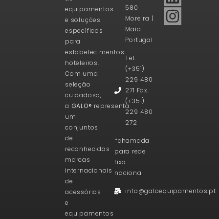
580
equipamentos
Moreira |
e soluções
Maia
específicos
Portugal
para
estabelecimentos
Tel.
hoteleiros.
(+351)
Com uma
229 480
seleção
271 Fax.
cuidadosa,
(+351)
a
GALO®
representa
229 480
um
272
conjuntos
de
*chamada
reconhecidas
para rede
marcas
fixa
internacionais
nacional
de
info@galoequipamentos.pt
acessórios
e
equipamentos