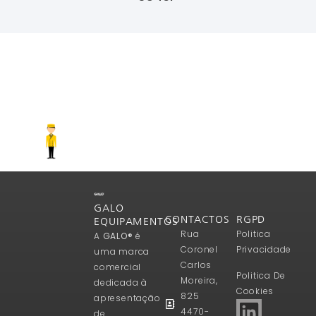
Ler Mais
GALO
CONTACTOS
RGPD
EQUIPAMENTOS
Rua
Politica
A
GALO®
é
Coronel
Privacidade
uma marca
Carlos
comercial
Politica De
Moreira,
dedicada à
Cookies
825
apresentação
4470-
de