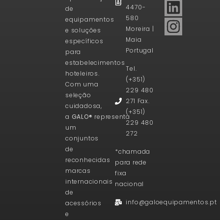
4470-
de
580
equipamentos
Moreira |
e soluções
Maia
específicos
Portugal
para
estabelecimentos
Tel.
hoteleiros.
(+351)
Com uma
229 480
seleção
271 Fax.
cuidadosa,
(+351)
a
GALO®
representa
229 480
um
272
conjuntos
de
*chamada
reconhecidas
para rede
marcas
fixa
internacionais
nacional
de
info@galoequipamentos.pt
acessórios
e