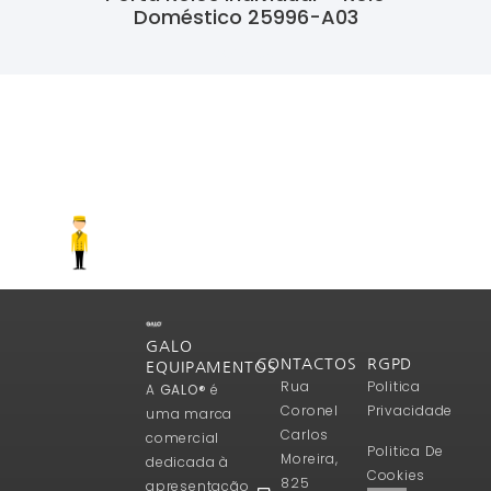
Doméstico 25996-A03
Ler Mais
GALO
CONTACTOS
RGPD
EQUIPAMENTOS
Rua
Politica
A
GALO®
é
Coronel
Privacidade
uma marca
Carlos
comercial
Politica De
Moreira,
dedicada à
Cookies
825
apresentação