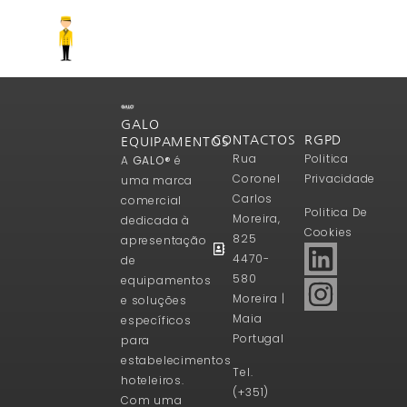
GALO
CONTACTOS
RGPD
EQUIPAMENTOS
Rua
Politica
A
GALO®
é
Coronel
Privacidade
uma marca
Carlos
comercial
Politica De
Moreira,
dedicada à
Cookies
825
apresentação
4470-
de
580
equipamentos
Moreira |
e soluções
Maia
específicos
Portugal
para
estabelecimentos
Tel.
hoteleiros.
(+351)
Com uma