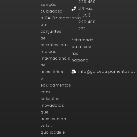
229 480
seleção
271 Fax.
cuidadosa,
(+351)
a
GALO®
representa
229 480
um
272
conjuntos
de
*chamada
reconhecidas
para rede
marcas
fixa
internacionais
nacional
de
info@galoequipamentos.pt
acessórios
e
equipamentos
com
soluções
inovadoras
que
acrescentam
valor,
qualidade e