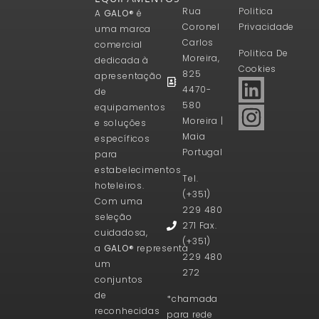
Rua
Politica
A
GALO®
é
Coronel
Privacidade
uma marca
Carlos
comercial
Politica De
Moreira,
dedicada à
Cookies
825
apresentação
4470-
de
580
equipamentos
Moreira |
e soluções
Maia
específicos
Portugal
para
estabelecimentos
Tel.
hoteleiros.
(+351)
Com uma
229 480
seleção
271 Fax.
cuidadosa,
(+351)
a
GALO®
representa
229 480
um
272
conjuntos
de
*chamada
reconhecidas
para rede