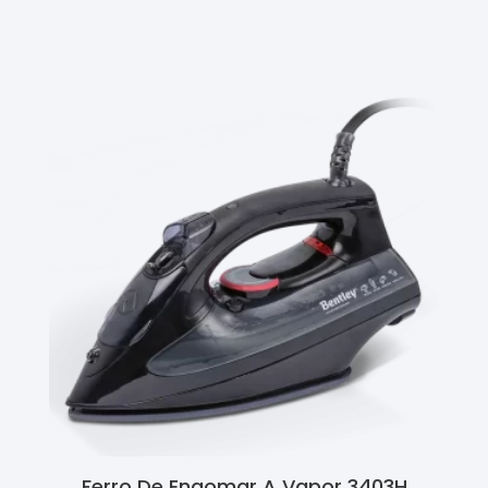
Ler Mais
Ferro De Engomar A Vapor 3403H