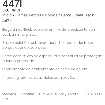
4471
SKU: 4471
Início
/
Camas Berços Relógios
/ Berço Limea Black
4471
Berço Limea Black
dobrável em madeira resistente com
acabamento preto.
Base e colchão reclináveis acondicionados dentro do
berços quando dobrado.
Berço com 7,5 cm de espessura e cobertura de protecção
quando guardado.
Espaçamento do gradeamento de cerca de 4,5 cm.
4 rodas giratórias, duas delas com travão.
Medidas – Fechado –
101 x 24 x 102 cm /
Aberto –
101 x 67 x 102
cm