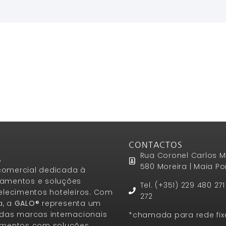
Ler Mais
CONTACTOS
Rua Coronel Carlos M
S
580 Moreira | Maia Po
omercial dedicada à
amentos e soluções
Tel. (+351) 229 480 27
elecimentos hoteleiros. Com
272
a, a
GALO®
representa um
das marcas internacionais
*chamada para rede fix
amentos com soluções