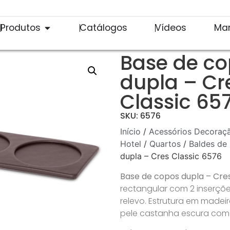
Produtos
Catálogos
Vídeos
Ma
Base de c
dupla – Cr
Classic 65
SKU: 6576
Início
/
Acessórios Decoraçã
Hotel
/
Quartos
/
Baldes de
dupla – Cres Classic 6576
Base de copos dupla – Cres
rectangular com 2 inserçõ
relevo. Estrutura em madei
pele castanha escura com c