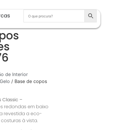
rcas
opos
es
76
o de Interior
 Gelo
/ Base de copos
 Classic –
es redondas em baixo
ra revestida a eco-
osturas à vista.