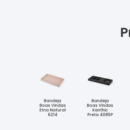
P
Bandeja
Bandeja
Boas Vindas
Boas Vindas
Etna Natural
Xanthic
6214
Preta 4085P
Ler Mais
Ler Mais