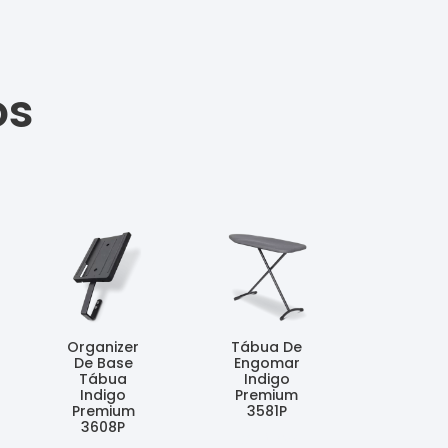
os
Organizer
Tábua De
De Base
Engomar
Tábua
Indigo
Indigo
Premium
Premium
3581P
3608P
Ler Mais