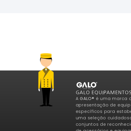
GALO EQUIPAMENTO
A
GALO®
é uma marca c
apresentação de equip
específicos para estab
uma seleção cuidados
conjuntos de reconheci
de acessórios e equip