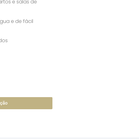
tos e salas de
ua e de fácil
ídos
ação