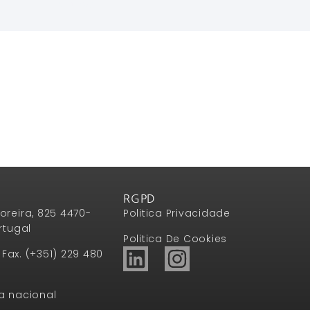
Ler Mais
RGPD
oreira, 825 4470-
Politica Privacidade
rtugal
Politica De Cookies
1 Fax. (+351) 229 480
a nacional