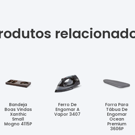
rodutos relacionad
Bandeja
Ferro De
Forra Para
Boas Vindas
Engomar A
Tábua De
Xanthic
Vapor 3407
Engomar
Small
Ocean
Ler Mais
Mogno 4115P
Premium
3606P
Ler Mais