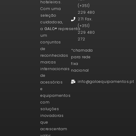
hoteleiros.
(+351)
Com uma
229 480
seleção
271 Fax.
cuidadosa,
(+351)
a
GALO®
representa
229 480
um
272
conjuntos
de
*chamada
reconhecidas
para rede
marcas
fixa
internacionais
nacional
de
info@galoequipamentos.pt
acessórios
e
equipamentos
com
soluções
inovadoras
que
acrescentam
valor,