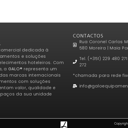
CONTACTOS
Rua Coronel Carlos M
S
580 Moreira | Maia Po
omercial dedicada à
amentos e soluções
Tel. (+351) 229 480 27
elecimentos hoteleiros. Com
272
a, a
GALO®
representa um
das marcas internacionais
*chamada para rede fix
amentos com soluções
info@galoequipamen
ntam valor, qualidade e
espaços da sua unidade
Copyrigh