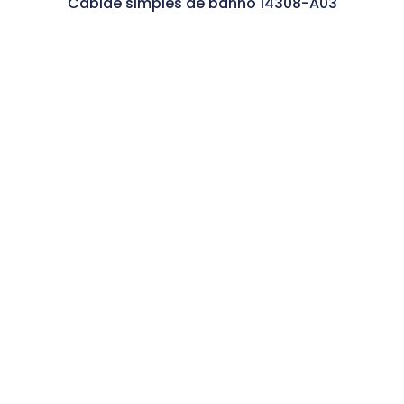
Cabide simples de banho 14308-A03
Ler Mais