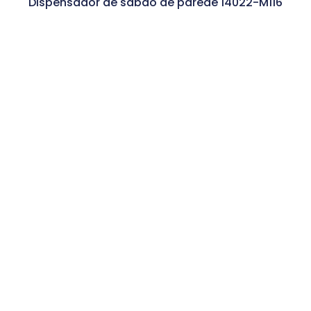
Dispensador de sabão de parede 14022-M116
Ler Mais