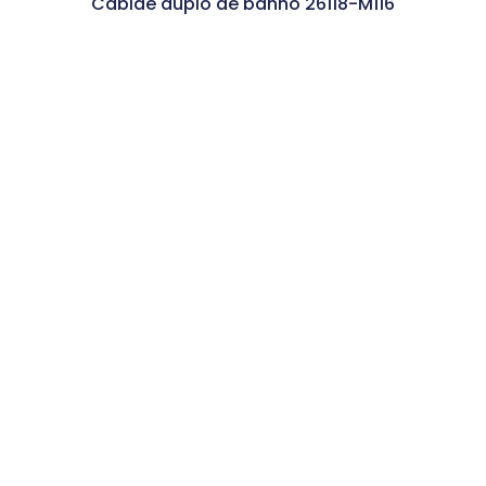
Cabide duplo de banho 26118-M116
Ler Mais