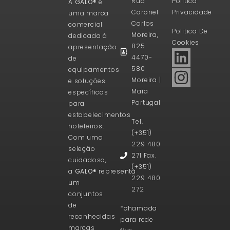
Rua
Politica
A
GALO®
é
Coronel
Privacidade
uma marca
Carlos
comercial
Politica De
Moreira,
dedicada à
Cookies
825
apresentação
4470-
de
580
equipamentos
Moreira |
e soluções
Maia
específicos
Portugal
para
estabelecimentos
Tel.
hoteleiros.
(+351)
Com uma
229 480
seleção
271 Fax.
cuidadosa,
(+351)
a
GALO®
representa
229 480
um
272
conjuntos
de
*chamada
reconhecidas
para rede
marcas