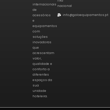
fixa
internacionais
nacional
de
info@galoequipamentos.pt
acessórios
e
equipamentos
com
soluções
inovadoras
que
acrescentam
valor,
qualidade e
conforto a
diferentes
espaços da
sua
unidade
hoteleira.