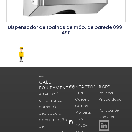
Dispensador de toalhas de mão, de parede 099-
A90
Ler Mais
GALO
CONTACTOS
RGPD
EQUIPAMENTOS
Rua
Politica
A
GALO®
é
Coronel
Privacidade
uma marca
Carlos
comercial
Politica De
Moreira,
dedicada à
Cookies
825
apresentação
4470-
de
580