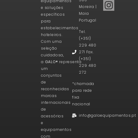
equipamentos
Moreira |
e soluções
Maia
específicos
Portugal
para
estabelecimentos
Tel.
hoteleiros.
(+351)
Com uma
229 480
seleção
271 Fax.
cuidadosa,
(+351)
a
GALO®
representa
229 480
um
272
conjuntos
de
*chamada
reconhecidas
para rede
marcas
fixa
internacionais
nacional
de
info@galoequipamentos.pt
acessórios
e
equipamentos
com