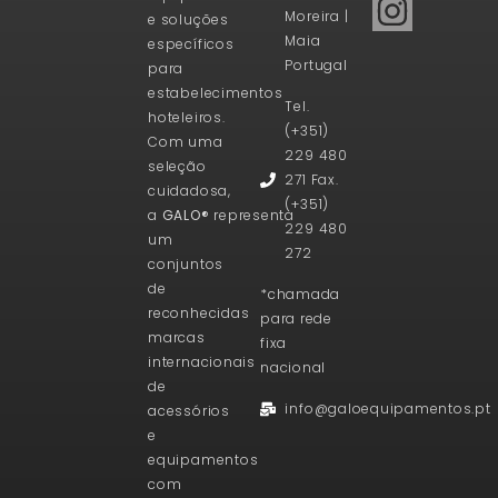
Moreira |
e soluções
Maia
específicos
Portugal
para
estabelecimentos
Tel.
hoteleiros.
(+351)
Com uma
229 480
seleção
271 Fax.
cuidadosa,
(+351)
a
GALO®
representa
229 480
um
272
conjuntos
de
*chamada
reconhecidas
para rede
marcas
fixa
internacionais
nacional
de
info@galoequipamentos.pt
acessórios
e
equipamentos
com