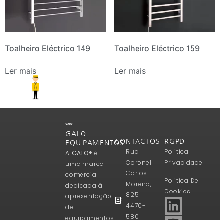
Toalheiro Eléctrico 149
Toalheiro Eléctrico 159
Ler mais
Ler mais
GALO
CONTACTOS
RGPD
EQUIPAMENTOS
Rua
Politica
A
GALO®
é
Coronel
Privacidade
uma marca
Carlos
comercial
Politica De
Moreira,
dedicada à
Cookies
825
apresentação
4470-
de
580
equipamentos