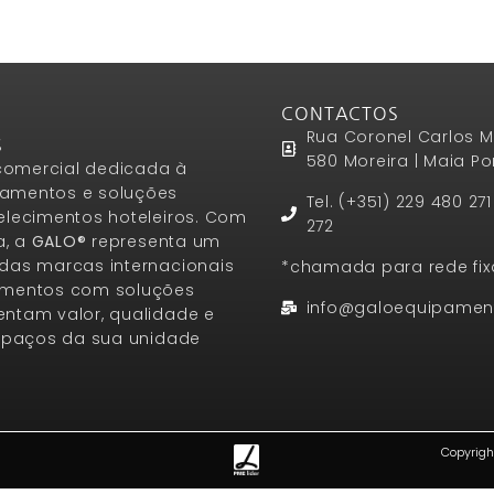
CONTACTOS
Rua Coronel Carlos M
S
580 Moreira | Maia Po
omercial dedicada à
amentos e soluções
Tel. (+351) 229 480 27
elecimentos hoteleiros. Com
272
a, a
GALO®
representa um
das marcas internacionais
*chamada para rede fix
amentos com soluções
info@galoequipamen
ntam valor, qualidade e
espaços da sua unidade
Copyrigh